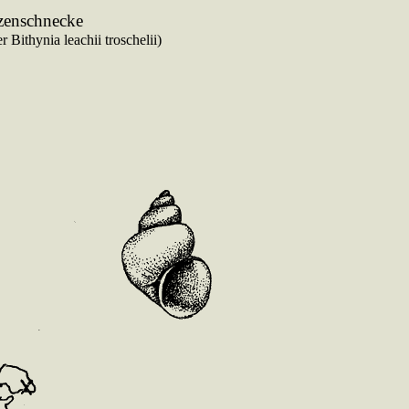
zenschnecke
 Bithynia leachii troschelii)